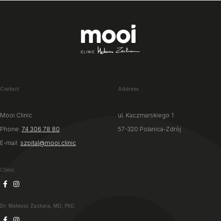
Contact
Address
Mooi Clinic
ul. Kaczmarskiego 1
Phone:
74 306 78 80
57-320 Polanica-Zdrój
E-mail:
szpital@mooi.clinic
Clinic
Dr. Mateusz Zachara, MD, PhD