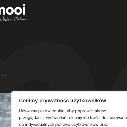
Wyjątkowe miejsce na mapie
chirurgii plastycznej w Polsce -
Mooi® Clinic
w Polanicy Zdrój
Zapytaj o możliwość rezerwacji hotelu
Cenimy prywatność użytkowników
Używamy plików cookie, aby poprawić jakość
przeglądania, wyświetlać reklamy lub treści dostosowane
do indywidualnych potrzeb użytkowników oraz