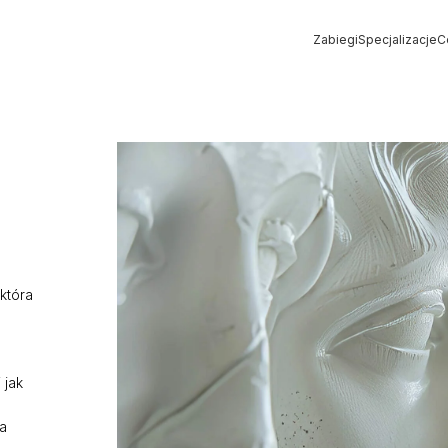
Zabiegi
Specjalizacje
C
Strona główna
»
TRIMAX
która
 jak
a