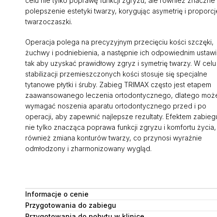
celu nie tylko poprawę funkcji zgryzu, ale również znaczne
polepszenie estetyki twarzy, korygując asymetrię i proporcj
twarzoczaszki.
Operacja polega na precyzyjnym przecięciu kości szczęki,
żuchwy i podniebienia, a następnie ich odpowiednim ustawi
tak aby uzyskać prawidłowy zgryz i symetrię twarzy. W celu
stabilizacji przemieszczonych kości stosuje się specjalne
tytanowe płytki i śruby. Zabieg TRIMAX często jest etapem
zaawansowanego leczenia ortodontycznego, dlatego moż
wymagać noszenia aparatu ortodontycznego przed i po
operacji, aby zapewnić najlepsze rezultaty. Efektem zabiegu
nie tylko znacząca poprawa funkcji zgryzu i komfortu życia,
również zmiana konturów twarzy, co przynosi wyraźnie
odmłodzony i zharmonizowany wygląd.
Informacje o cenie
Przygotowania do zabiegu
Przygotowania do pobytu w klinice