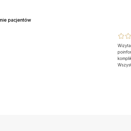
nie pacjentów
Wizyta
poinfo
kompli
Wszyst