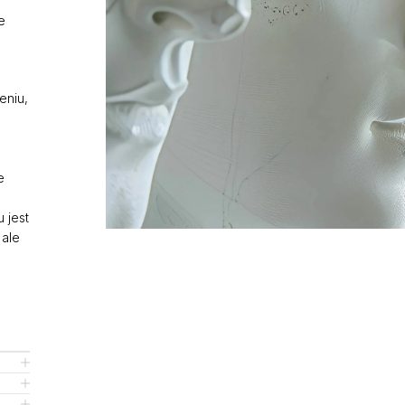
e
Operacja nosa
eniu,
Funkcjonalna endo
przynosowych – F
Korekta przegrod
e
Korekcja małżowin
 jest
Hybrid Face Lift
 ale