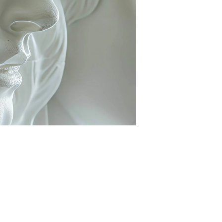
Plastyka powiek dolnych
skopowa chirurgia zatok
Plastyka powiek górnych
ESS
Deep plane Face Lifting
y nosowej
Lip Lift
 usznych
Endoskopowy lifting brwi