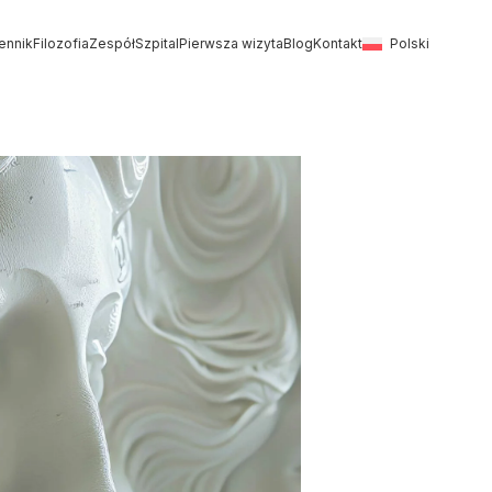
ennik
Filozofia
Zespół
Szpital
Pierwsza wizyta
Blog
Kontakt
Polski