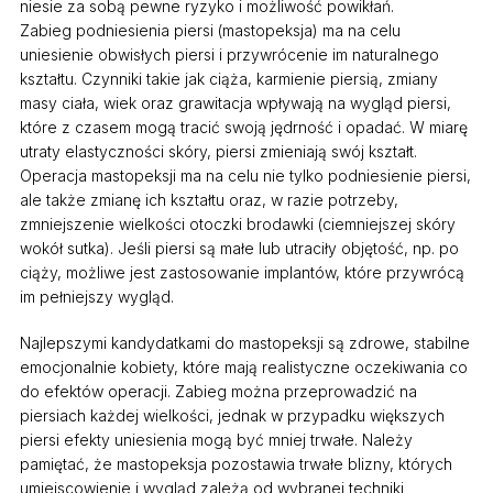
niesie za sobą pewne ryzyko i możliwość powikłań.
Zabieg podniesienia piersi (mastopeksja) ma na celu
uniesienie obwisłych piersi i przywrócenie im naturalnego
kształtu. Czynniki takie jak ciąża, karmienie piersią, zmiany
masy ciała, wiek oraz grawitacja wpływają na wygląd piersi,
które z czasem mogą tracić swoją jędrność i opadać. W miarę
utraty elastyczności skóry, piersi zmieniają swój kształt.
Operacja mastopeksji ma na celu nie tylko podniesienie piersi,
ale także zmianę ich kształtu oraz, w razie potrzeby,
zmniejszenie wielkości otoczki brodawki (ciemniejszej skóry
wokół sutka). Jeśli piersi są małe lub utraciły objętość, np. po
ciąży, możliwe jest zastosowanie implantów, które przywrócą
im pełniejszy wygląd.
Najlepszymi kandydatkami do mastopeksji są zdrowe, stabilne
emocjonalnie kobiety, które mają realistyczne oczekiwania co
do efektów operacji. Zabieg można przeprowadzić na
piersiach każdej wielkości, jednak w przypadku większych
piersi efekty uniesienia mogą być mniej trwałe. Należy
pamiętać, że mastopeksja pozostawia trwałe blizny, których
umiejscowienie i wygląd zależą od wybranej techniki