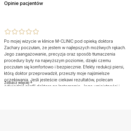
Opinie pacjentów
Po mojej wizycie w klinice M-CLINIC pod opieką doktora
Zachary poczułam, że jestem w najlepszych możliwych rękach.
Jego zaangażowanie, precyzja oraz sposób tłumaczenia
procedury były na najwyższym poziomie, dzięki czemu
poczułam się komfortowo i bezpiecznie. Efekty redukcji piersi,
którą doktor przeprowadził, przeszły moje najśmielsze
oczekiwania. Jeśli jesteście ciekawi rezultatów, polecam
Zobacz więcej
odwiedzić profil doktora na Instagramie. Jego umiejętności i
doświadczenie pokazują, że jest naprawdę wybitnym
specjalistą w dziedzinie chirurgii plastycznej. Dziękuję również
Pani Katarzynie i Pani Iwonie, za troskliwą opiekę. Doceniłam
też możliwość wyboru diety dostosowanej do moich potrzeb
podczas pobytu w klinice. Jestem niezwykle wdzięczna za całą
opiekę i polecam doktora Zacharę wszystkim, którzy rozważają