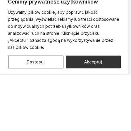
Cenimy prywatność użytkowników
Tworząc nasz szpital chirurgii plastycznej, zadbaliśmy o każdy detal, aby
Używamy plików cookie, aby poprawić jakość
zapewnić najwyższy standard opieki i komfortu. Nasz wykwalifikowany
przeglądania, wyświetlać reklamy lub treści dostosowane
personel jest gotowy, by sprostać oczekiwaniom najbardziej
do indywidualnych potrzeb użytkowników oraz
wymagających pacjentów. Korzystamy z najnowszych technologii, które
analizować ruch na stronie. Kliknięcie przycisku
gwarantują bezpieczeństwo i precyzję naszych zabiegów. Dodatkowo,
„Akceptuj” oznacza zgodę na wykorzystywanie przez
aby zapewnić pełen relaks i wsparcie, oferujemy komfortowy hotel,
nas plików cookie.
gdzie możesz odpocząć po zabiegu, a twoi bliscy mogą być z tobą,
jeśli tego potrzebujesz.
Dostosuj
Akceptuj
Zadzwoń i umów się na
konsultację!
Umów konsultację