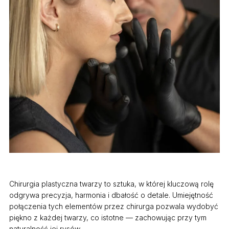
Chirurgia plastyczna twarzy to sztuka, w której kluczową rolę
odgrywa precyzja, harmonia i dbałość o detale. Umiejętność
połączenia tych elementów przez chirurga pozwala wydobyć
piękno z każdej twarzy, co istotne — zachowując przy tym
naturalność jej rysów.