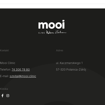
Kontakt
Adres
Mooi Clinic
ul. Kaczmarskiego 1
Telefon:
74 306 78 80
57-320 Polanica-Zdrój
E-mail:
szpital@mooi.clinic
Klinika