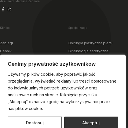
dr n. med. Mateusz Zachara
Klinika
Specjalizacje
Zabiegi
Chirurgia plastyczna piersi
Cennik
Ginekologia estetyczna
Filozofia
Chirurgia plastyczna twarzy
Cenimy prywatność użytkowników
Zespół
Chirurgia plastyczna sylwetki
Używamy plików cookie, aby poprawić jakość
Szpital
Chirurgia szczękowa
przeglądania, wyświetlać reklamy lub treści dostosowane
Pierwsza wizyta
do indywidualnych potrzeb użytkowników oraz
Kontakt
analizować ruch na stronie. Kliknięcie przycisku
„Akceptuj” oznacza zgodę na wykorzystywanie przez
nas plików cookie.
All rights reserved Mooi© 2025
Dostosuj
Akceptuj