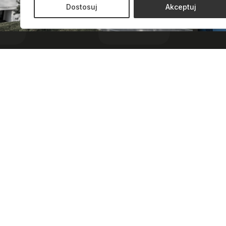
Dostosuj
Akceptuj
Jesteśmy tutaj, by
słuchać, doradzać i
wspierać Cię na każdym
etapie.