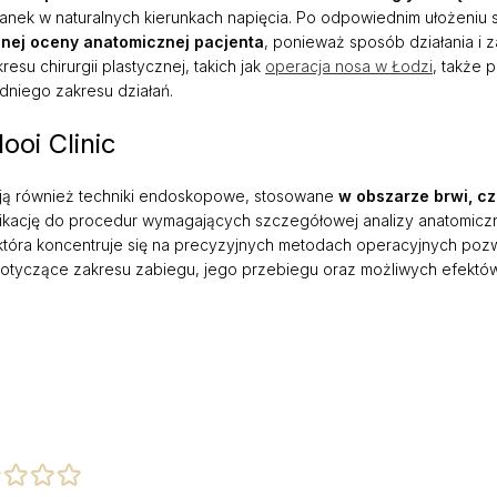
anek w naturalnych kierunkach napięcia. Po odpowiednim ułożeniu s
nej oceny anatomicznej pacjenta
, ponieważ sposób działania i 
su chirurgii plastycznej, takich jak
operacja nosa w Łodzi
, także
dniego zakresu działań.
Operacja nosa
ooi Clinic
Funkcjonalna endo
przynosowych – F
jmują również techniki endoskopowe, stosowane
w obszarze brwi, cz
Korekta przegrod
alifikację do procedur wymagających szczegółowej analizy anatomicz
Korekcja małżowin
c, która koncentruje się na precyzyjnych metodach operacyjnych po
e dotyczące zakresu zabiegu, jego przebiegu oraz możliwych efektó
Hybrid Face Lift