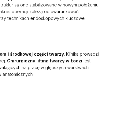
truktur są one stabilizowane w nowym położeniu.
zakres operacji zależą od uwarunkowań
 przy technikach endoskopowych kluczowe
Plastyka powiek dolnych
skopowa chirurgia zatok
Plastyka powiek górnych
ESS
Deep plane Face Lifting
oła i środkowej części twarzy
. Klinika prowadzi
y nosowej
Lip Lift
nej.
Chirurgiczny lifting twarzy w Łodzi
jest
 usznych
zwalających na pracę w głębszych warstwach
Endoskopowy lifting brwi
w anatomicznych.