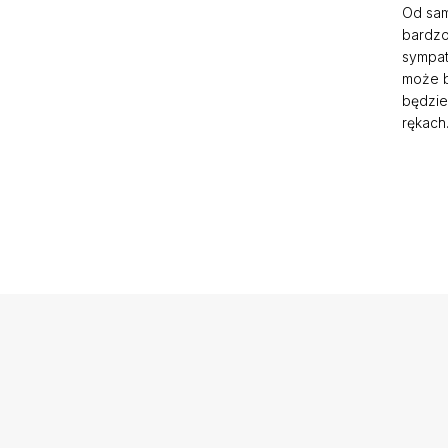
Od sam
bardzo
sympat
może b
będzie
rękach