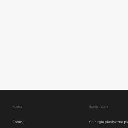
Mooi Hotel mieści się na ter
Klinika
Specjalizacje
poczucie bezpieczeństwa i k
pobliżu lasu i tras spacerowy
Zabiegi
Chirurgia plastyczna pi
oraz ich Osobach Towarzysz