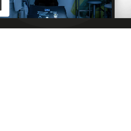
Zadzwoń i
umów się na
konsultację!
Umów konsultację