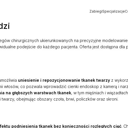
Zabiegi
Specjalizacje
C
Strona główna
»
Hybrid Face Lift
»
Łódź
dzi
biegów chirurgicznych ukierunkowanych na precyzyjne modelowanie s
dywidualne podejście do każdego pacjenta. Oferta jest dostępna dla
 umożliwia
uniesienie i repozycjonowanie tkanek twarzy
z wykorz
inii włosów, co pozwala wprowadzić cienki endoskop z kamerą i narzę
nia na głębszych warstwach tkanek
, w tym mięśniach i więzadłac
 twarzy, obejmując obszary czoła, brwi, policzków oraz skroni.
fektu podniesienia tkanek bez konieczności rozległych cięć
. C