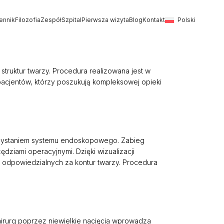
ennik
Filozofia
Zespół
Szpital
Pierwsza wizyta
Blog
Kontakt
Polski
truktur twarzy. Procedura realizowana jest w
 pacjentów, którzy poszukują kompleksowej opieki
ystaniem systemu endoskopowego. Zabieg
dziami operacyjnymi. Dzięki wizualizacji
h odpowiedzialnych za kontur twarzy. Procedura
hirurg poprzez niewielkie nacięcia wprowadza