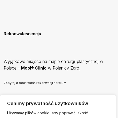
Rekonwalescencja
Wyjątkowe miejsce na mapie chirurgii plastycznej w
Polsce -
Mooi® Clinic
w Polanicy Zdrój
Zapytaj o możliwość rezerwacji hotelu
Cenimy prywatność użytkowników
Tworząc nasz szpital chirurgii plastycznej, zadbaliśmy o każdy detal, aby
Używamy plików cookie, aby poprawić jakość
zapewnić najwyższy standard opieki i komfortu. Nasz wykwalifikowany