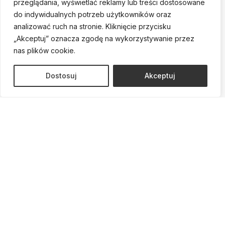
przeglądania, wyświetlać reklamy lub treści dostosowane
personel jest gotowy, by sprostać oczekiwaniom najbardziej
do indywidualnych potrzeb użytkowników oraz
wymagających pacjentów. Korzystamy z najnowszych technologii, które
analizować ruch na stronie. Kliknięcie przycisku
gwarantują bezpieczeństwo i precyzję naszych zabiegów. Dodatkowo,
„Akceptuj” oznacza zgodę na wykorzystywanie przez
aby zapewnić pełen relaks i wsparcie, oferujemy komfortowy hotel,
nas plików cookie.
gdzie możesz odpocząć po zabiegu, a twoi bliscy mogą być z tobą,
jeśli tego potrzebujesz.
Dostosuj
Akceptuj
Zadzwoń i umów się na
konsultację!
Umów konsultację
Jesteśmy tutaj, by słuchać, doradzać i wspierać Cię na
każdym etapie.