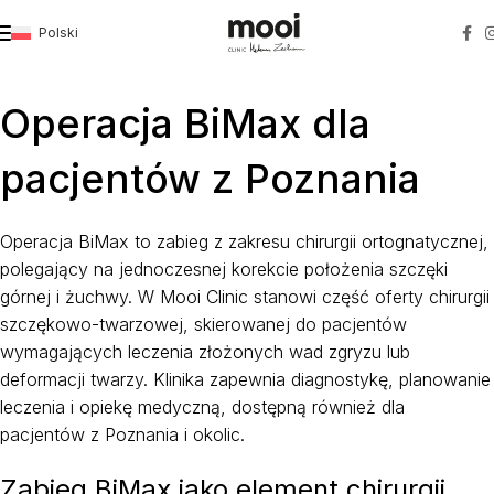
Polski
Strona główna
»
BIMAX
»
Poznań
Operacja BiMax dla
pacjentów z Poznania
Operacja BiMax to zabieg z zakresu chirurgii ortognatycznej,
polegający na jednoczesnej korekcie położenia szczęki
górnej i żuchwy. W Mooi Clinic stanowi część oferty chirurgii
szczękowo-twarzowej, skierowanej do pacjentów
wymagających leczenia złożonych wad zgryzu lub
deformacji twarzy. Klinika zapewnia diagnostykę, planowanie
leczenia i opiekę medyczną, dostępną również dla
pacjentów z Poznania i okolic.
Zabieg BiMax jako element chirurgii